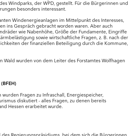
es Windparks, der WPD, gestellt. Für die Bürgerinnen und
Wint
ierungen besonders interessant.
anten Windenergieanlagen im Mittelpunkt des Interesses,
WEIT
algen ins Gespräch gebracht worden waren. Aber auch
indräder wie Nabenhöhe, Größe der Fundamente, Eingriffe
rmbelästigung sowie wirtschaftliche Fragen, z. B. nach der
hkeiten der finanziellen Beteiligung durch die Kommune,
en Wald wurden von dem Leiter des Forstamtes Wolfhagen
 (BFEH)
wurden Fragen zu Infraschall, Energiespeicher,
smus diskutiert - alles Fragen, zu denen bereits
and Hessen erarbeitet wurde.
d des Regierungspräsidiums, bei dem sich die Bürgerinnen