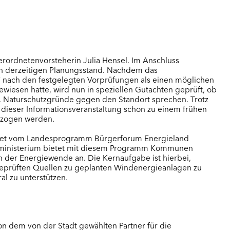
Lan
Mar
Schö
Wet
erordnetenvorsteherin Julia Hensel. Im Anschluss
BÜRGE
en derzeitigen Planungsstand. Nachdem das
“ nach den festgelegten Vorprüfungen als einen möglichen
Eltvi
ewiesen hatte, wird nun in speziellen Gutachten geprüft, ob
Frei
 Naturschutzgründe gegen den Standort sprechen. Trotz
t dieser Informationsveranstaltung schon zu einem frühen
Gräv
ezogen werden.
Groß
Heid
eitet vom Landesprogramm Bürgerforum Energieland
ieministerium bietet mit diesem Programm Kommunen
Kied
 der Energiewende an. Die Kernaufgabe ist hierbei,
Krei
prüften Quellen zu geplanten Windenergieanlagen zu
Mühl
l zu unterstützen.
Scha
Stei
Wal
on dem von der Stadt gewählten Partner für die
Weil