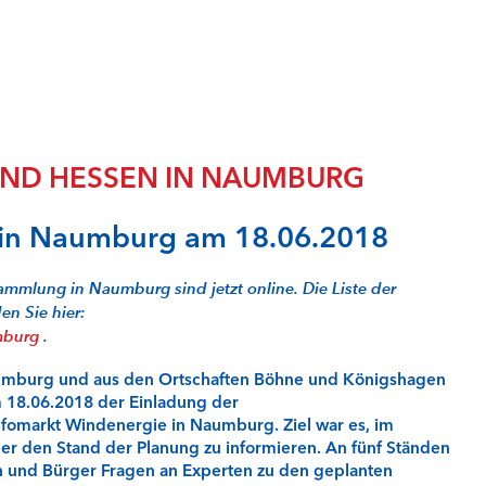
Frei
Geot
Infra
Natu
Rent
Sich
ND HESSEN IN NAUMBURG
Spei
Spei
Stabi
 in Naumburg am 18.06.2018
Über
Wass
ammlung in Naumburg sind jetzt online. Die Liste der
Wind
en Sie hier:
Wind
mburg
.
Wind
aumburg und aus den Ortschaften Böhne und Königshagen
Qual
 18.06.2018 der Einladung der
Fak
nfomarkt Windenergie in Naumburg. Ziel war es, im
Steu
r den Stand der Planung zu informieren. An fünf Ständen
Semi
n und Bürger Fragen an Experten zu den geplanten