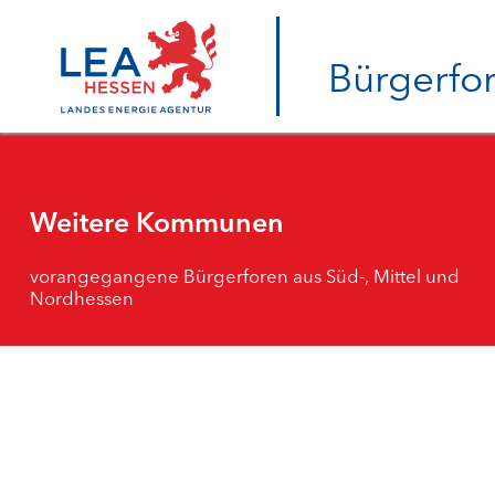
Bürgerfo
Weitere Kommunen
vorangegangene Bürgerforen aus Süd-, Mittel und
Nordhessen