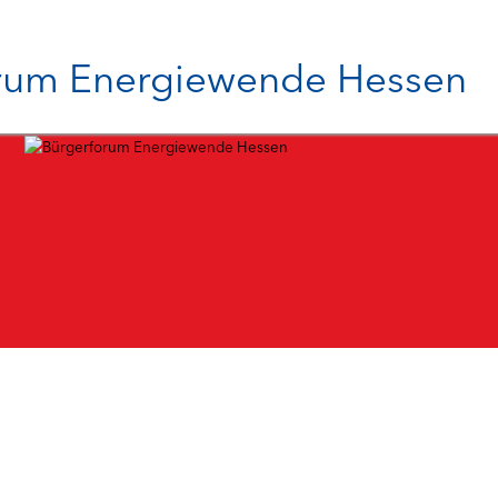
Hauptnavigat
rum Energiewende Hessen
BÜRG
Aktu
Medi
FAQ
Tool
FAKTE
Ener
Ener
Ener