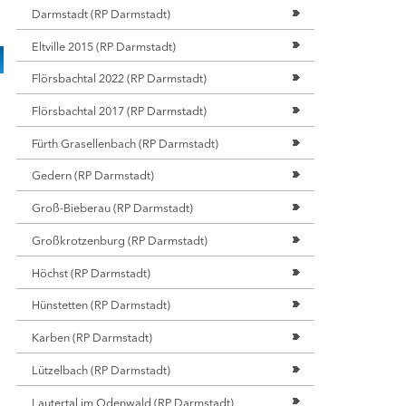
Darmstadt (RP Darmstadt)
RFOREN IN NORDHESSEN (RP KASSEL)
Eltville 2015 (RP Darmstadt)
im
Flörsbachtal 2022 (RP Darmstadt)
Zwesten
kerode
Flörsbachtal 2017 (RP Darmstadt)
feld
Fürth Grasellenbach (RP Darmstadt)
enstein
ach
Gedern (RP Darmstadt)
au
Groß-Bieberau (RP Darmstadt)
ecksbach
ingshausen
Großkrotzenburg (RP Darmstadt)
Höchst (RP Darmstadt)
RFOREN IN MITTELHESSEN (RP GIESSEN)
Hünstetten (RP Darmstadt)
nburg
Karben (RP Darmstadt)
wald/Buseck/Gießen
isualisierung
Lützelbach (RP Darmstadt)
Lautertal im Odenwald (RP Darmstadt)