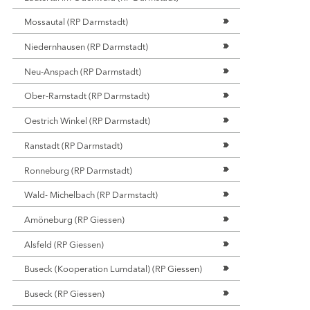
ggöns
burg
Mossautal (RP Darmstadt)
ffengrund
Niedernhausen (RP Darmstadt)
tenberg
Neu-Anspach (RP Darmstadt)
RFOREN IN SÜDHESSEN (RP DARMSTADT)
Ober-Ramstadt (RP Darmstadt)
lle am Rhein
Oestrich Winkel (RP Darmstadt)
gericht
Ranstadt (RP Darmstadt)
enwiesbach
-Umstadt
Ronneburg (RP Darmstadt)
enrod
Wald- Michelbach (RP Darmstadt)
rich
s Groß-Gerau
Amöneburg (RP Giessen)
tal
Alsfeld (RP Giessen)
afheim
nau an der Straße
Buseck (Kooperation Lumdatal) (RP Giessen)
dems
Buseck (RP Giessen)
rod