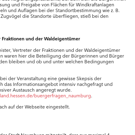
isung und Freigabe von Flächen für Windkraftanlagen
geln und Auflagen bei der Standortbestimmung wie z. B.
 Zugvögel die Standorte überfliegen, stieß bei den
er Fraktionen und der Waldeigentümer
ister, Vertreter der Fraktionen und der Waldeigentümer
 waren hier die Beteiligung der Bürgerinnen und Bürger
nden bleiben und ob und unter welchen Bedingungen
 bei der Veranstaltung eine gewisse Skepsis der
h das Informationsangebot intensiv nachgefragt und
nsiver Austausch angeregt wurde.
eland.hessen.de/buergerfragen_naumburg
.
h auf der Webseite eingestellt.
der Stadt Naumburg mitgeteilt, dass nur maximal 4