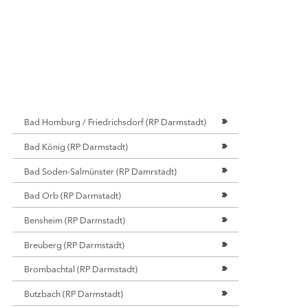
flächen-Solar
hermie - Faktencheck
schall und Schall
r- und Umweltschutz
abilität und Teilhabe
erheit von Windenergieanlagen - Faktencheck
cher in der Energiewende I - Faktencheck
Bad Homburg / Friedrichsdorf (RP Darmstadt)
cher in der Energiewende II - Faktencheck
lität durch Flexibilität - Faktencheck
Bad König (RP Darmstadt)
wachung von Windenergieanlagen in Hessen
Bad Soden-Salmünster (RP Damrstadt)
erkraft - Faktencheck
energie und Landschaftsbild - Faktencheck
Bad Orb (RP Darmstadt)
energieflächen steuern
Bensheim (RP Darmstadt)
energie und Tourismus - Faktencheck
itätssicherung Gutachten - Fachdialog
Breuberg (RP Darmstadt)
tencheck Wärmewende
Brombachtal (RP Darmstadt)
erlicher Querverbund bei hessischen Kommunen - Online-
nar
Butzbach (RP Darmstadt)