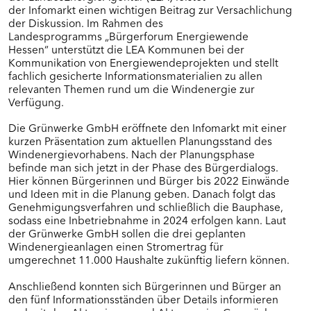
der Infomarkt einen wichtigen Beitrag zur Versachlichung
BÜRGERFOREN IN SÜDHESSEN (RP
der Diskussion. Im Rahmen des
DARMSTADT)
Landesprogramms „Bürgerforum Energiewende
Hessen“ unterstützt die LEA Kommunen bei der
Eltville am Rhein
Kommunikation von Energiewendeprojekten und stellt
Freigericht
fachlich gesicherte Informationsmaterialien zu allen
Grävenwiesbach
relevanten Themen rund um die Windenergie zur
Groß-Umstadt
Verfügung.
Heidenrod
Kiedrich
Die Grünwerke GmbH eröffnete den Infomarkt mit einer
kurzen Präsentation zum aktuellen Planungsstand des
Kreis Groß-Gerau
Windenergievorhabens. Nach der Planungsphase
Mühltal
befinde man sich jetzt in der Phase des Bürgerdialogs.
Schaafheim
Hier können Bürgerinnen und Bürger bis 2022 Einwände
Steinau an der Straße
und Ideen mit in die Planung geben. Danach folgt das
Waldems
Genehmigungsverfahren und schließlich die Bauphase,
Weilrod
sodass eine Inbetriebnahme in 2024 erfolgen kann. Laut
der Grünwerke GmbH sollen die drei geplanten
Winterstein-Kommunen
Windenergieanlagen einen Stromertrag für
umgerechnet 11.000 Haushalte zukünftig liefern können.
WEITERE KOMMUNEN
Anschließend konnten sich Bürgerinnen und Bürger an
den fünf Informationsständen über Details informieren