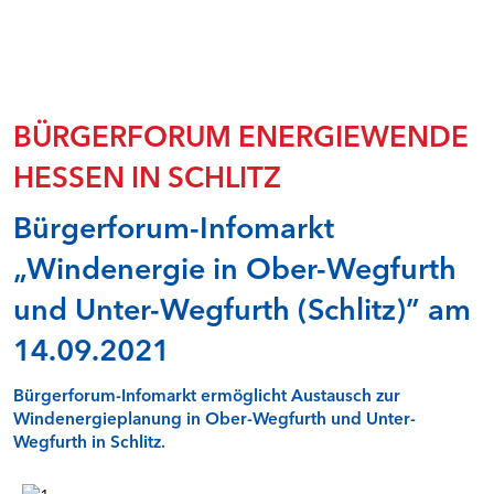
Natur- und Umweltschutz
Rentabilität und Teilhabe
Sicherheit von Windenergieanlagen - Faktencheck
Speicher in der Energiewende I - Faktencheck
Speicher in der Energiewende II - Faktencheck
BÜRGERFORUM ENERGIEWENDE
Stabilität durch Flexibilität - Faktencheck
HESSEN IN SCHLITZ
Überwachung von Windenergieanlagen in Hessen
Wasserkraft - Faktencheck
Bürgerforum-Infomarkt
Windenergie und Landschaftsbild - Faktencheck
Windenergieflächen steuern
„Windenergie in Ober-Wegfurth
Windenergie und Tourismus - Faktencheck
Qualitätssicherung Gutachten - Fachdialog
und Unter-Wegfurth (Schlitz)” am
Faktencheck Wärmewende
Steuerlicher Querverbund bei hessischen Kommunen -
14.09.2021
Online-Seminar
Bürgerforum-Infomarkt ermöglicht Austausch zur
BÜRGERFOREN IN NORDHESSEN (RP KASSEL)
Windenergieplanung in Ober-Wegfurth und Unter-
Wegfurth in Schlitz.
Alheim
Bad Zwesten