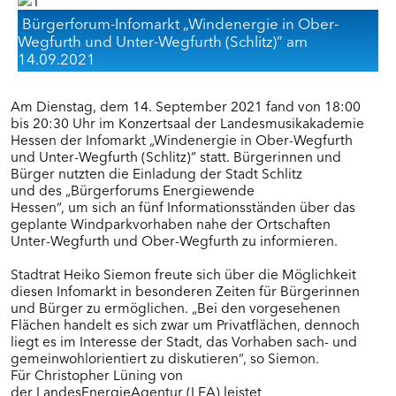
Dankerode
Bürgerforum-Infomarkt „Windenergie in Ober-
Eiterfeld
Wegfurth und Unter-Wegfurth (Schlitz)” am
Grebenstein
14.09.2021
Kalbach
Ottrau
Schrecksbach
Am Dienstag, dem 14. September 2021 fand von 18:00
bis 20:30 Uhr im Konzertsaal der Landesmusikakademie
Willingshausen
Hessen der Infomarkt „Windenergie in Ober-Wegfurth
und Unter-Wegfurth (Schlitz)” statt. Bürgerinnen und
Bürger nutzten die Einladung der Stadt Schlitz
BÜRGERFOREN IN MITTELHESSEN (RP
und des „Bürgerforums Energiewende
GIESSEN)
Hessen“, um sich an fünf Informationsständen über das
geplante Windparkvorhaben nahe der Ortschaften
Dornburg
Unter-Wegfurth und Ober-Wegfurth zu informieren.
Fernwald/Buseck/Gießen
Visualisierung
Stadtrat Heiko Siemon freute sich über die Möglichkeit
diesen Infomarkt in besonderen Zeiten für Bürgerinnen
Langgöns
und Bürger zu ermöglichen. „Bei den vorgesehenen
Marburg
Flächen handelt es sich zwar um Privatflächen, dennoch
Schöffengrund
liegt es im Interesse der Stadt, das Vorhaben sach- und
gemeinwohlorientiert zu diskutieren“, so Siemon.
Wettenberg
Für Christopher Lüning von
der LandesEnergieAgentur (LEA) leistet