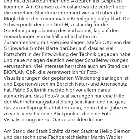
und mit den Akteurinnen und Akteuren ins Gespräch
kommen. Am Grünwerke-Infostand wurde vertieft über
die einzelnen Standorte informiert wie auch über die
Möglichkeit der kommunalen Beteiligung aufgeklärt. Der
Schwerpunkt der isee GmbH, zuständig für die
Genehmigungsplanung des Vorhabens, lag auf den
Auswirkungen von Schall und Schatten im
Zusammenhang mit Energieanlagen. Stefan Otto von der
Grünwerke GmbH klärte darüber auf, dass es viel
Fortschritt in der Entwicklung der Technik gegeben habe
und neue Anlagen deutlich weniger Schalleinwirkungen
verursachen. Viel Interesse herrschte auch am Stand der
BIOPLAN GbR, die verantwortlich für Foto-
Visualisierungen der geplanten Windenergieanlagen ist
und Expertenwissen im Bereich Natur- und Artenschutz
hat. Pablo Stelbrink machte hier vor allem darauf
aufmerksam, dass Foto-Visualisierungen nur eine Hilfe
der Wahrnehmungsdarstellung sein kann und nie ganz
das Zukunftsprojekt abbilden kann, denn dafür gäbe es
zu viele verschiedene Blickpunkte, die eine Foto-
Visualisierung nie zur Gänze abbilden könne.
Am Stand der Stadt Schlitz klärten Stadtrat Heiko Siemon
und der technische Fachbereichsleiter Martin Wedler