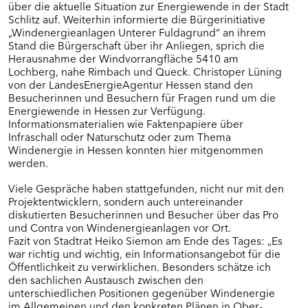
über die aktuelle Situation zur Energiewende in der Stadt
Schlitz auf. Weiterhin informierte die Bürgerinitiative
„Windenergieanlagen Unterer Fuldagrund“ an ihrem
Stand die Bürgerschaft über ihr Anliegen, sprich die
Herausnahme der Windvorrangfläche 5410 am
Lochberg, nahe Rimbach und Queck. Christoper Lüning
von der LandesEnergieAgentur Hessen stand den
Besucherinnen und Besuchern für Fragen rund um die
Energiewende in Hessen zur Verfügung.
Informationsmaterialien wie Faktenpapiere über
Infraschall oder Naturschutz oder zum Thema
Windenergie in Hessen konnten hier mitgenommen
werden.
Viele Gespräche haben stattgefunden, nicht nur mit den
Projektentwicklern, sondern auch untereinander
diskutierten Besucherinnen und Besucher über das Pro
und Contra von Windenergieanlagen vor Ort.
Fazit von Stadtrat Heiko Siemon am Ende des Tages: „Es
war richtig und wichtig, ein Informationsangebot für die
Öffentlichkeit zu verwirklichen. Besonders schätze ich
den sachlichen Austausch zwischen den
unterschiedlichen Positionen gegenüber Windenergie
im Allgemeinen und den konkreten Plänen in Ober-