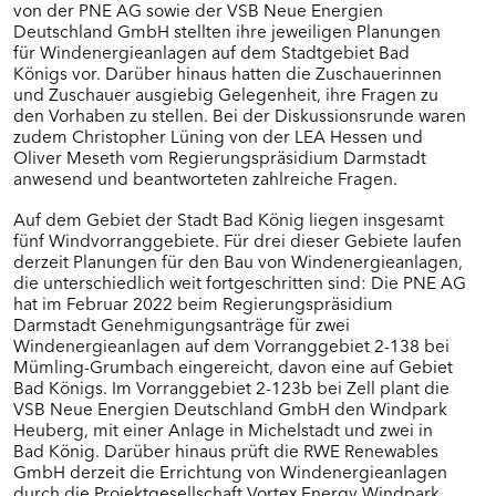
von der PNE AG sowie der VSB Neue Energien
BÜRGERFOREN IN SÜDHESSEN (RP
Deutschland GmbH stellten ihre jeweiligen Planungen
DARMSTADT)
für Windenergieanlagen auf dem Stadtgebiet Bad
Königs vor. Darüber hinaus hatten die Zuschauerinnen
Eltville am Rhein
und Zuschauer ausgiebig Gelegenheit, ihre Fragen zu
Freigericht
den Vorhaben zu stellen. Bei der Diskussionsrunde waren
Grävenwiesbach
zudem Christopher Lüning von der LEA Hessen und
Groß-Umstadt
Oliver Meseth vom Regierungspräsidium Darmstadt
anwesend und beantworteten zahlreiche Fragen.
Heidenrod
Kiedrich
Auf dem Gebiet der Stadt Bad König liegen insgesamt
Kreis Groß-Gerau
fünf Windvorranggebiete. Für drei dieser Gebiete laufen
Mühltal
derzeit Planungen für den Bau von Windenergieanlagen,
Schaafheim
die unterschiedlich weit fortgeschritten sind: Die PNE AG
Steinau an der Straße
hat im Februar 2022 beim Regierungspräsidium
Waldems
Darmstadt Genehmigungsanträge für zwei
Windenergieanlagen auf dem Vorranggebiet 2-138 bei
Weilrod
Mümling-Grumbach eingereicht, davon eine auf Gebiet
Winterstein-Kommunen
Bad Königs. Im Vorranggebiet 2-123b bei Zell plant die
VSB Neue Energien Deutschland GmbH den Windpark
Heuberg, mit einer Anlage in Michelstadt und zwei in
WEITERE KOMMUNEN
Bad König. Darüber hinaus prüft die RWE Renewables
GmbH derzeit die Errichtung von Windenergieanlagen
durch die Projektgesellschaft Vortex Energy Windpark