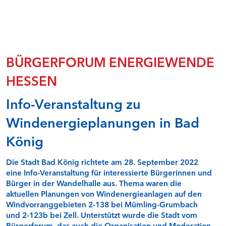
Natur- und Umweltschutz
Rentabilität und Teilhabe
Sicherheit von Windenergieanlagen - Faktencheck
Speicher in der Energiewende I - Faktencheck
Speicher in der Energiewende II - Faktencheck
BÜRGERFORUM ENERGIEWENDE
Stabilität durch Flexibilität - Faktencheck
HESSEN
Überwachung von Windenergieanlagen in Hessen
Wasserkraft - Faktencheck
Info-Veranstaltung zu
Windenergie und Landschaftsbild - Faktencheck
Windenergieflächen steuern
Windenergieplanungen in Bad
Windenergie und Tourismus - Faktencheck
Qualitätssicherung Gutachten - Fachdialog
König
Faktencheck Wärmewende
Steuerlicher Querverbund bei hessischen Kommunen -
Online-Seminar
Die Stadt Bad König richtete am 28. September 2022
eine Info-Veranstaltung für interessierte Bürgerinnen und
Bürger in der Wandelhalle aus. Thema waren die
BÜRGERFOREN IN NORDHESSEN (RP KASSEL)
aktuellen Planungen von Windenergieanlagen auf den
Windvorranggebieten 2-138 bei Mümling-Grumbach
Alheim
und 2-123b bei Zell. Unterstützt wurde die Stadt vom
Bad Zwesten
Bürgerforum, das auch die Organisation und Moderation