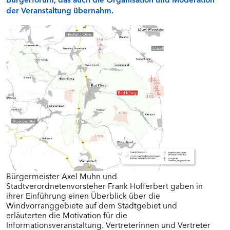
Dankerode
der Veranstaltung übernahm.
Eiterfeld
Grebenstein
Kalbach
Ottrau
Schrecksbach
Willingshausen
BÜRGERFOREN IN MITTELHESSEN (RP
GIESSEN)
Dornburg
Fernwald/Buseck/Gießen
Visualisierung
Langgöns
Bürgermeister Axel Muhn und
Stadtverordnetenvorsteher Frank Hofferbert gaben in
Marburg
ihrer Einführung einen Überblick über die
Schöffengrund
Windvorranggebiete auf dem Stadtgebiet und
Wettenberg
erläuterten die Motivation für die
Informationsveranstaltung. Vertreterinnen und Vertreter