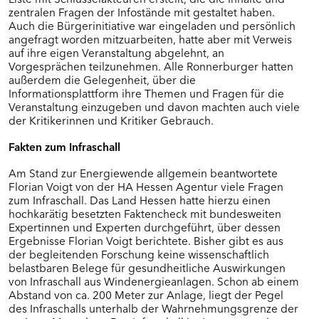
zentralen Fragen der Infostände mit gestaltet haben.
BÜRGERFOREN IN SÜDHESSEN (RP
Auch die Bürgerinitiative war eingeladen und persönlich
DARMSTADT)
angefragt worden mitzuarbeiten, hatte aber mit Verweis
Eltville am Rhein
auf ihre eigen Veranstaltung abgelehnt, an
Vorgesprächen teilzunehmen. Alle Ronnerburger hatten
Freigericht
außerdem die Gelegenheit, über die
Grävenwiesbach
Informationsplattform ihre Themen und Fragen für die
Groß-Umstadt
Veranstaltung einzugeben und davon machten auch viele
Heidenrod
der Kritikerinnen und Kritiker Gebrauch.
Kiedrich
Kreis Groß-Gerau
Fakten zum Infraschall
Mühltal
Am Stand zur Energiewende allgemein beantwortete
Schaafheim
Florian Voigt von der HA Hessen Agentur viele Fragen
Steinau an der Straße
zum Infraschall. Das Land Hessen hatte hierzu einen
Waldems
hochkarätig besetzten Faktencheck mit bundesweiten
Weilrod
Expertinnen und Experten durchgeführt, über dessen
Winterstein-Kommunen
Ergebnisse Florian Voigt berichtete. Bisher gibt es aus
der begleitenden Forschung keine wissenschaftlich
belastbaren Belege für gesundheitliche Auswirkungen
WEITERE KOMMUNEN
von Infraschall aus Windenergieanlagen. Schon ab einem
Abstand von ca. 200 Meter zur Anlage, liegt der Pegel
des Infraschalls unterhalb der Wahrnehmungsgrenze der