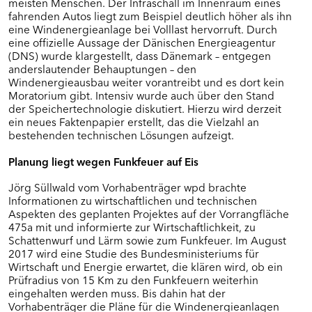
meisten Menschen. Der Infraschall im Innenraum eines
fahrenden Autos liegt zum Beispiel deutlich höher als ihn
eine Windenergieanlage bei Volllast hervorruft. Durch
eine offizielle Aussage der Dänischen Energieagentur
(DNS) wurde klargestellt, dass Dänemark – entgegen
anderslautender Behauptungen – den
Windenergieausbau weiter vorantreibt und es dort kein
Moratorium gibt. Intensiv wurde auch über den Stand
der Speichertechnologie diskutiert. Hierzu wird derzeit
ein neues Faktenpapier erstellt, das die Vielzahl an
bestehenden technischen Lösungen aufzeigt.
Planung liegt wegen Funkfeuer auf Eis
Jörg Süllwald vom Vorhabenträger wpd brachte
Informationen zu wirtschaftlichen und technischen
Aspekten des geplanten Projektes auf der Vorrangfläche
475a mit und informierte zur Wirtschaftlichkeit, zu
Schattenwurf und Lärm sowie zum Funkfeuer. Im August
2017 wird eine Studie des Bundesministeriums für
Wirtschaft und Energie erwartet, die klären wird, ob ein
Prüfradius von 15 Km zu den Funkfeuern weiterhin
eingehalten werden muss. Bis dahin hat der
Vorhabenträger die Pläne für die Windenergieanlagen