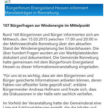
Dankerode
Bürgerforum Energieland Hessen informiert
Eiterfeld
Mandatsträger in Ronneburg
Grebenstein
Kalbach
Ottrau
107 Bürgerfragen zur Windenergie im Mittelpunkt
Schrecksbach
Willingshausen
Rund 160 Bürgerinnen und Bürger informierten sich am
Mittwoch, den 15.03.2015 zwischen 17:00 und 20:00 in
der Mehrzweckhalle Ronneburg über den aktuellen
BÜRGERFOREN IN MITTELHESSEN (RP
Stand der Windenergieplanung bei Eckardshausen. Die
über hundert Fragen wurden an vier Marktplatzständen
GIESSEN)
diskutiert und dokumentiert. Die Gemeinde Ronneburg
Dornburg
hatte gemeinsam mit dem Bürgerforum Energieland
Hessen zu dieser Informationsveranstaltung eingeladen.
Fernwald/Buseck/Gießen
Visualisierung
"Für uns ist es wichtig, dass wir den Bürgerinnen und
Bürger gesicherte Informationen anbieten können, deren
Langgöns
Fakten von offizieller Seite geprüft sind“, erklärte
Marburg
Bürgermeister Andreas Hofmann und freute sich, dass
Schöffengrund
die Diskussionen in der Halle sehr sachlich verliefen.
Wettenberg
Im Vorfeld der Veranstaltung hatte der Gemeinderat eine
Liste mit Schlüsselakteuren erstellt, die die Inhalte und