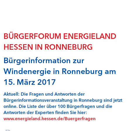
Natur- und Umweltschutz
Rentabilität und Teilhabe
Sicherheit von Windenergieanlagen - Faktencheck
Speicher in der Energiewende I - Faktencheck
Speicher in der Energiewende II - Faktencheck
BÜRGERFORUM ENERGIELAND
Stabilität durch Flexibilität - Faktencheck
HESSEN IN RONNEBURG
Überwachung von Windenergieanlagen in Hessen
Wasserkraft - Faktencheck
Bürgerinformation zur
Windenergie und Landschaftsbild - Faktencheck
Windenergieflächen steuern
Windenergie in Ronneburg am
Windenergie und Tourismus - Faktencheck
Qualitätssicherung Gutachten - Fachdialog
15. März 2017
Faktencheck Wärmewende
Steuerlicher Querverbund bei hessischen Kommunen -
Online-Seminar
Aktuell: Die Fragen und Antworten der
Bürgerinformationsveranstaltung in Ronneburg sind jetzt
online. Die Liste der über 100 Bürgerfragen und die
BÜRGERFOREN IN NORDHESSEN (RP KASSEL)
Antworten der Experten finden Sie hier:
www.energieland.hessen.de/Buergerfragen
Alheim
Bad Zwesten