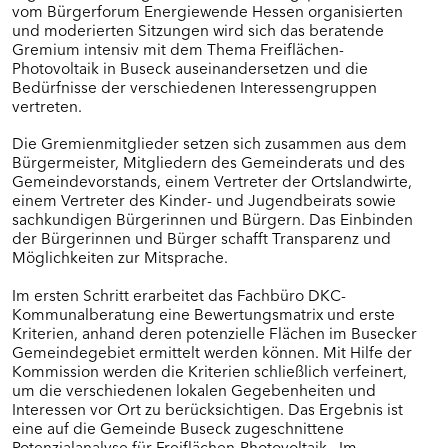
vom Bürgerforum Energiewende Hessen organisierten
BÜRGERFOREN IN SÜDHESSEN (RP
und moderierten Sitzungen wird sich das beratende
DARMSTADT)
Gremium intensiv mit dem Thema Freiflächen-
Photovoltaik in Buseck auseinandersetzen und die
Eltville am Rhein
Bedürfnisse der verschiedenen Interessengruppen
Freigericht
vertreten.
Grävenwiesbach
Groß-Umstadt
Die Gremienmitglieder setzen sich zusammen aus dem
Heidenrod
Bürgermeister, Mitgliedern des Gemeinderats und des
Gemeindevorstands, einem Vertreter der Ortslandwirte,
Kiedrich
einem Vertreter des Kinder- und Jugendbeirats sowie
Kreis Groß-Gerau
sachkundigen Bürgerinnen und Bürgern. Das Einbinden
Mühltal
der Bürgerinnen und Bürger schafft Transparenz und
Schaafheim
Möglichkeiten zur Mitsprache.
Steinau an der Straße
Waldems
Im ersten Schritt erarbeitet das Fachbüro DKC-
Kommunalberatung eine Bewertungsmatrix und erste
Weilrod
Kriterien, anhand deren potenzielle Flächen im Busecker
Winterstein-Kommunen
Gemeindegebiet ermittelt werden können. Mit Hilfe der
Kommission werden die Kriterien schließlich verfeinert,
um die verschiedenen lokalen Gegebenheiten und
WEITERE KOMMUNEN
Interessen vor Ort zu berücksichtigen. Das Ergebnis ist
eine auf die Gemeinde Buseck zugeschnittene
Potenzialanalyse für Freiflächen-Photovoltaik. Im