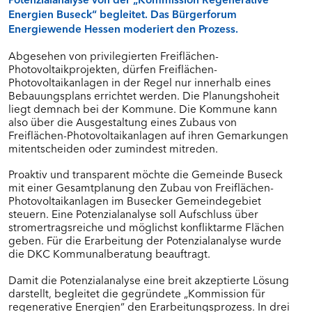
Dankerode
Energien Buseck“ begleitet. Das Bürgerforum
Eiterfeld
Energiewende Hessen moderiert den Prozess.
Grebenstein
Kalbach
Abgesehen von privilegierten Freiflächen-
Ottrau
Photovoltaikprojekten, dürfen Freiflächen-
Photovoltaikanlagen in der Regel nur innerhalb eines
Schrecksbach
Bebauungsplans errichtet werden. Die Planungshoheit
Willingshausen
liegt demnach bei der Kommune. Die Kommune kann
also über die Ausgestaltung eines Zubaus von
Freiflächen-Photovoltaikanlagen auf ihren Gemarkungen
BÜRGERFOREN IN MITTELHESSEN (RP
mitentscheiden oder zumindest mitreden.
GIESSEN)
Proaktiv und transparent möchte die Gemeinde Buseck
Dornburg
mit einer Gesamtplanung den Zubau von Freiflächen-
Fernwald/Buseck/Gießen
Photovoltaikanlagen im Busecker Gemeindegebiet
Visualisierung
steuern. Eine Potenzialanalyse soll Aufschluss über
stromertragsreiche und möglichst konfliktarme Flächen
Langgöns
geben. Für die Erarbeitung der Potenzialanalyse wurde
Marburg
die DKC Kommunalberatung beauftragt.
Schöffengrund
Damit die Potenzialanalyse eine breit akzeptierte Lösung
Wettenberg
darstellt, begleitet die gegründete „Kommission für
regenerative Energien“ den Erarbeitungsprozess. In drei