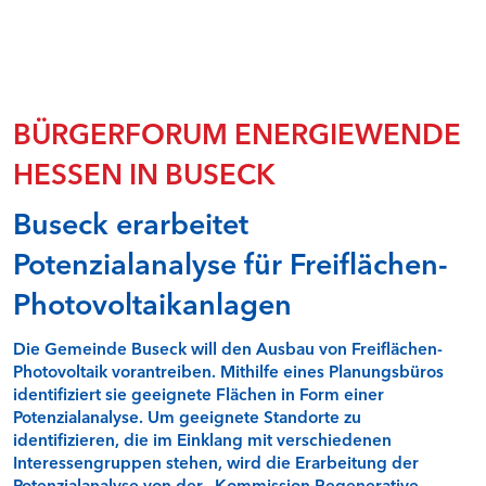
Natur- und Umweltschutz
Rentabilität und Teilhabe
Sicherheit von Windenergieanlagen - Faktencheck
Speicher in der Energiewende I - Faktencheck
Speicher in der Energiewende II - Faktencheck
BÜRGERFORUM ENERGIEWENDE
Stabilität durch Flexibilität - Faktencheck
HESSEN IN BUSECK
Überwachung von Windenergieanlagen in Hessen
Wasserkraft - Faktencheck
Buseck erarbeitet
Windenergie und Landschaftsbild - Faktencheck
Windenergieflächen steuern
Potenzialanalyse für Freiflächen-
Windenergie und Tourismus - Faktencheck
Qualitätssicherung Gutachten - Fachdialog
Photovoltaikanlagen
Faktencheck Wärmewende
Steuerlicher Querverbund bei hessischen Kommunen -
Online-Seminar
Die Gemeinde Buseck will den Ausbau von Freiflächen-
Photovoltaik vorantreiben. Mithilfe eines Planungsbüros
identifiziert sie geeignete Flächen in Form einer
BÜRGERFOREN IN NORDHESSEN (RP KASSEL)
Potenzialanalyse. Um geeignete Standorte zu
identifizieren, die im Einklang mit verschiedenen
Alheim
Interessengruppen stehen, wird die Erarbeitung der
Bad Zwesten
Potenzialanalyse von der „Kommission Regenerative