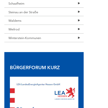
Schaafheim
RFOREN IN NORDHESSEN (RP KASSEL)
Steinau an der Straße
im
Waldems
Zwesten
kerode
Weilrod
feld
Winterstein-Kommunen
enstein
ach
au
ecksbach
ingshausen
BÜRGERFORUM KURZ
RFOREN IN MITTELHESSEN (RP GIESSEN)
nburg
wald/Buseck/Gießen
isualisierung