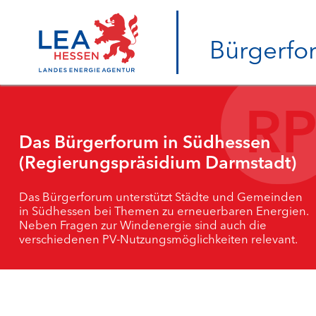
Bürgerfo
Das Bürgerforum in Südhessen
(Regierungspräsidium Darmstadt)
Das Bürgerforum unterstützt Städte und Gemeinden
in Südhessen bei Themen zu erneuerbaren Energien.
Neben Fragen zur Windenergie sind auch die
verschiedenen PV-Nutzungsmöglichkeiten relevant.