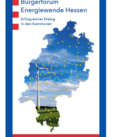
ggöns
burg
ffengrund
tenberg
RFOREN IN SÜDHESSEN (RP DARMSTADT)
lle am Rhein
gericht
enwiesbach
-Umstadt
enrod
rich
s Groß-Gerau
tal
afheim
nau an der Straße
dems
rod