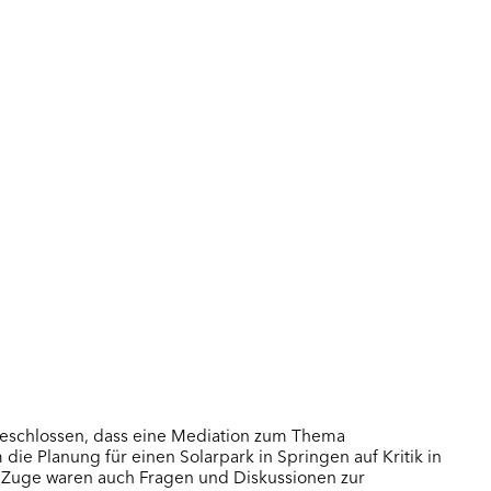
BÜRGE
Alhe
Bad 
Dan
Eiter
Greb
Kalb
Ottr
Schr
Will
BÜRGE
Dor
Fern
eschlossen, dass eine Mediation zum Thema
V
 die Planung für einen Solarpark in Springen auf Kritik in
m Zuge waren auch Fragen und Diskussionen zur