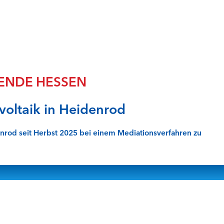
Frei
Geot
Infra
Natu
Rent
Sich
ENDE HESSEN
Spei
Spei
Stabi
voltaik in Heidenrod
Über
Wass
rod seit Herbst 2025 bei einem Mediationsverfahren zu
Wind
Wind
Wind
Qual
Fak
Steu
Semi