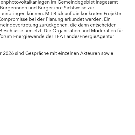
Lan
chenphotovoltaikanlagen im Gemeindegebiet insgesamt
ürgerinnen und Bürger ihre Sichtweise zur
Mar
g einbringen können. Mit Blick auf die konkreten Projekte
Schö
 Kompromisse bei der Planung erkundet werden. Ein
Wet
meindevertretung zurückgehen, die dann entscheiden
r Beschlüsse umsetzt. Die Organisation und Moderation für
rforum Energiewende der LEA LandesEnergieAgentur
BÜRGE
Eltvi
r 2026 sind Gespräche mit einzelnen Akteuren sowie
Frei
Gräv
Groß
Heid
Kied
Krei
Mühl
Scha
Stei
Wal
Weil