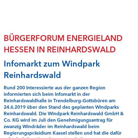
Natur- und Umweltschutz
Rentabilität und Teilhabe
Sicherheit von Windenergieanlagen - Faktencheck
Speicher in der Energiewende I - Faktencheck
Speicher in der Energiewende II - Faktencheck
BÜRGERFORUM ENERGIELAND
Stabilität durch Flexibilität - Faktencheck
HESSEN IN REINHARDSWALD
Überwachung von Windenergieanlagen in Hessen
Wasserkraft - Faktencheck
Infomarkt zum Windpark
Windenergie und Landschaftsbild - Faktencheck
Windenergieflächen steuern
Reinhardswald
Windenergie und Tourismus - Faktencheck
Qualitätssicherung Gutachten - Fachdialog
Rund 200 Interessierte aus der ganzen Region
Faktencheck Wärmewende
informierten sich beim Infomarkt in der
Steuerlicher Querverbund bei hessischen Kommunen -
Online-Seminar
Reinhardswaldhalle in Trendelburg-Gottsbüren am
24.6.2019 über den Stand des geplanten Windparks
Reinhardswald. Die Windpark Reinhardswald GmbH &
BÜRGERFOREN IN NORDHESSEN (RP KASSEL)
Co. KG wird im Juli den Genehmigungsantrag für
zwanzig Windräder im Reinhardswald beim
Alheim
Regierungspräsidium Kassel stellen und hat die dafür
Bad Zwesten