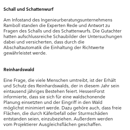
BÜRGERFOREN IN SÜDHESSEN (RP
Schall und Schattenwurf
DARMSTADT)
Am Infostand des Ingenieurberatungsunternehmens
Eltville am Rhein
Ramboll standen die Experten Rede und Antwort zu
Freigericht
Fragen des Schalls und des Schattenwurfs. Die Gutachter
Grävenwiesbach
hatten aufschlussreiche Schaubilder der Untersuchungen
Groß-Umstadt
dabei und versicherten, dass durch die
Heidenrod
Abschaltautomatik die Einhaltung der Richtwerte
gewährleistet werde.
Kiedrich
Kreis Groß-Gerau
Mühltal
Reinhardswald
Schaafheim
Steinau an der Straße
Eine Frage, die viele Menschen umtreibt, ist der Erhält
Waldems
und Schutz des Reinhardswalds, der in diesem Jahr sein
eintausend jähriges Bestehen feiert. HessenForst
Weilrod
informierte, dass sie sich für eine waldschonende
Winterstein-Kommunen
Planung einsetzten und der Eingriff in den Wald
möglichst minimiert werde. Dazu gehöre auch, dass freie
Flächen, die durch Käferbefall oder Sturmschäden
WEITERE KOMMUNEN
entstanden seien, einzubeziehen. Außerdem werden
vom Projektierer Ausgleichsflächen geschaffen.