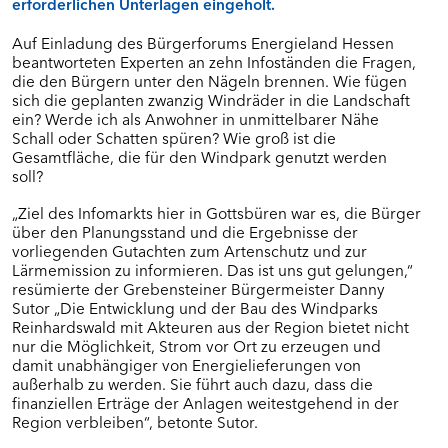
erforderlichen Unterlagen eingeholt.
Dankerode
Eiterfeld
Auf Einladung des Bürgerforums Energieland Hessen
Grebenstein
beantworteten Experten an zehn Infoständen die Fragen,
Kalbach
die den Bürgern unter den Nägeln brennen. Wie fügen
Ottrau
sich die geplanten zwanzig Windräder in die Landschaft
ein? Werde ich als Anwohner in unmittelbarer Nähe
Schrecksbach
Schall oder Schatten spüren? Wie groß ist die
Willingshausen
Gesamtfläche, die für den Windpark genutzt werden
soll?
BÜRGERFOREN IN MITTELHESSEN (RP
„Ziel des Infomarkts hier in Gottsbüren war es, die Bürger
GIESSEN)
über den Planungsstand und die Ergebnisse der
vorliegenden Gutachten zum Artenschutz und zur
Dornburg
Lärmemission zu informieren. Das ist uns gut gelungen,“
Fernwald/Buseck/Gießen
resümierte der Grebensteiner Bürgermeister Danny
Visualisierung
Sutor „Die Entwicklung und der Bau des Windparks
Reinhardswald mit Akteuren aus der Region bietet nicht
Langgöns
nur die Möglichkeit, Strom vor Ort zu erzeugen und
Marburg
damit unabhängiger von Energielieferungen von
außerhalb zu werden. Sie führt auch dazu, dass die
Schöffengrund
finanziellen Erträge der Anlagen weitestgehend in der
Wettenberg
Region verbleiben“, betonte Sutor.