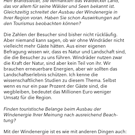
das vor allem für seine Wälder und Seen bekannt ist.
BÜRGERFOREN IN NORDHESSEN (RP KASSEL)
Gleichzeitig schreitet der Ausbau der Windenergie in
Ihrer Region voran. Haben Sie schon Auswirkungen auf
Alheim
den Tourismus beobachten können?
Bad Zwesten
Die Zahlen der Besucher sind bisher nicht rückläufig.
Dankerode
Aber niemand kann sagen, ob wir ohne Windräder nicht
Eiterfeld
vielleicht mehr Gäste hätten. Aus einer eigenen
Grebenstein
Befragung wissen wir, dass es Natur und Landschaft sind,
Kalbach
die die Besucher zu uns führen. Windräder nutzen zwar
Ottrau
die Kraft der Natur, sind aber kein Teil von ihr. Wir
Schrecksbach
brauchen erneuerbare Energien, aber wir sollten das
Landschaftserlebnis schützen. Ich kenne die
Willingshausen
wissenschaftlichen Studien zu diesem Thema. Selbst
wenn es nur ein paar Prozent der Gäste sind, die
wegbleiben, bedeutet das Millionen Euro weniger
BÜRGERFOREN IN MITTELHESSEN (RP
Umsatz für die Region.
GIESSEN)
Finden touristische Belange beim Ausbau der
Dornburg
Windenergie Ihrer Meinung nach ausreichend Beach-
Fernwald/Buseck/Gießen
tung?
Visualisierung
Mit der Windenergie ist es wie mit anderen Dingen auch:
Langgöns