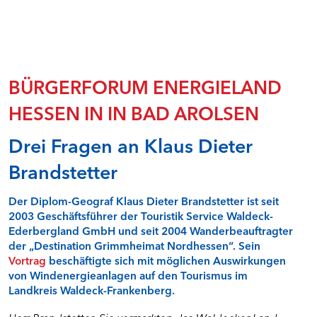
Natur- und Umweltschutz
Rentabilität und Teilhabe
Sicherheit von Windenergieanlagen - Faktencheck
Speicher in der Energiewende I - Faktencheck
Speicher in der Energiewende II - Faktencheck
BÜRGERFORUM ENERGIELAND
Stabilität durch Flexibilität - Faktencheck
HESSEN IN IN BAD AROLSEN
Überwachung von Windenergieanlagen in Hessen
Wasserkraft - Faktencheck
Drei Fragen an Klaus Dieter
Windenergie und Landschaftsbild - Faktencheck
Windenergieflächen steuern
Brandstetter
Windenergie und Tourismus - Faktencheck
Drei Fragen an Prof. Dr. Anja Hentschel
Der Diplom-Geograf Klaus Dieter Brandstetter ist seit
Drei Fragen an Klaus Dieter Brandstetter
2003 Geschäftsführer der Touristik Service Waldeck-
Drei Fragen an Jan Lembach
Ederbergland GmbH und seit 2004 Wanderbeauftragter
Drei Fragen an Prof. Dr. Heinz-Dieter Quack
der „Destination Grimmheimat Nordhessen“. Sein
Vortrag
beschäftigte sich mit möglichen Auswirkungen
Qualitätssicherung Gutachten - Fachdialog
von Windenergieanlagen auf den Tourismus im
Faktencheck Wärmewende
Landkreis Waldeck-Frankenberg.
Steuerlicher Querverbund bei hessischen Kommunen -
Online-Seminar
Herr Brandstetter, Sie vermarkten das Waldecker Land,