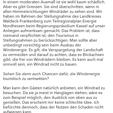
In einem moderaten Ausmaß ist sie wohl kaum schädlich.
Marburg
Aber es gibt Grenzen. Sie sind überschritten, wenn in
Schöffengrund
allen Himmelsrichtungen Windräder zu sehen sind. Wir
haben im Rahmen der Stellungnahme des Landkreises
Wettenberg
Waldeck-Frankenberg zum Teilregionalplan Energie
Nordhessen beim Regierungspräsidium Kassel auf unser
Anliegen aufmerksam gemacht. Das Problem ist, dass
BÜRGERFOREN IN SÜDHESSEN (RP
niemand verpflichtet ist, den Tourismus in
DARMSTADT)
Stellungnahmen zu berücksichtigen. Man sollte aber
unbedingt vorsichtig sein beim Ausbau der
Eltville am Rhein
Windenergie. Es gilt, die Verspargelung der Landschaft
Freigericht
zu vermeiden und darauf zu achten, dass es Blickachsen
Grävenwiesbach
gibt, die frei von Windrädern bleiben. Es kann auch mal
Groß-Umstadt
sinnvoll sein, ein Windrad nicht zu bauen.
Heidenrod
Kiedrich
Sehen Sie denn auch Chancen dafür, die Windenergie
touristisch zu vermarkten?
Kreis Groß-Gerau
Mühltal
Man kann den Gästen natürlich anbieten, ein Windrad zu
Schaafheim
besuchen. Da sie ja meist in Hanglagen stehen, wäre es
Steinau an der Straße
zum Beispiel möglich, den Ausblick von oben aus zu
Waldems
genießen. Das erscheint mir keine schlechte Idee. Ich
Weilrod
befürchte dennoch, dass der Nutzen den Schaden nicht
aufwiegen kann.
Winterstein-Kommunen